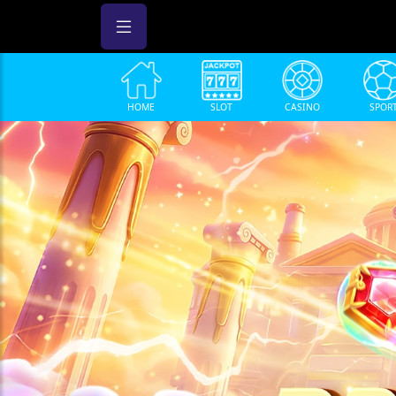
ID: 847608631640432
SELAMAT KEPADA
ci***n Telah Melakukan WD Sebesar 250.000
HOME
SLOT
CASINO
SPOR