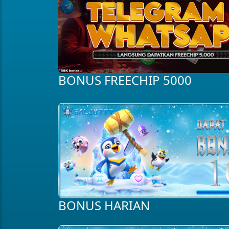
BONUS FREECHIP 5000
BONUS HARIAN