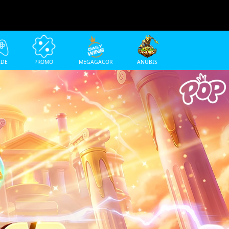
ADE
PROMO
MEGAGACOR
ANUBIS