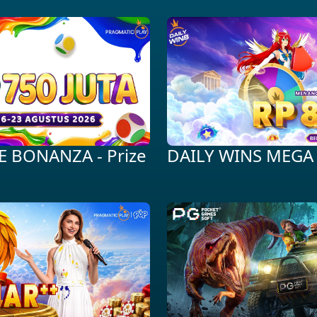
E BONANZA - Prize
DAILY WINS MEGA 