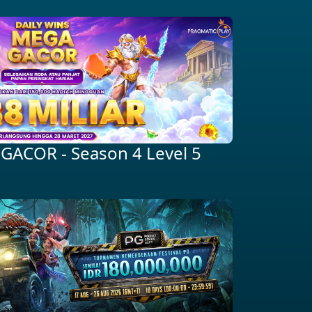
GACOR - Season 4 Level 5