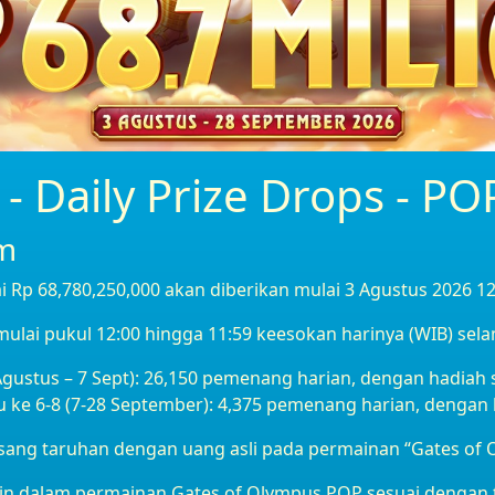
- Daily Prize Drops - PO
m
ai Rp 68,780,250,000 akan diberikan mulai 3 Agustus 2026 1
 mulai pukul 12:00 hingga 11:59 keesokan harinya (WIB) se
gustus – 7 Sept): 26,150 pemenang harian, dengan hadiah se
 ke 6-8 (7-28 September): 4,375 pemenang harian, dengan ha
asang taruhan dengan uang asli pada permainan “Gates of
in dalam permainan Gates of Olympus POP sesuai dengan