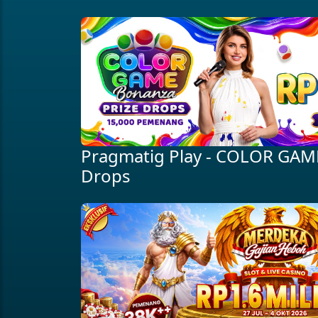
Pragmatig Play - COLOR GAM
Drops