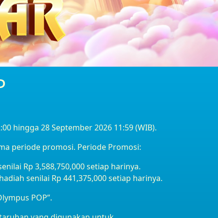
P
2:00 hingga 28 September 2026 11:59 (WIB).
lama periode promosi. Periode Promosi:
nilai Rp 3,588,750,000 setiap harinya.
diah senilai Rp 441,375,000 setiap harinya.
 Olympus POP”.
 taruhan yang digunakan untuk