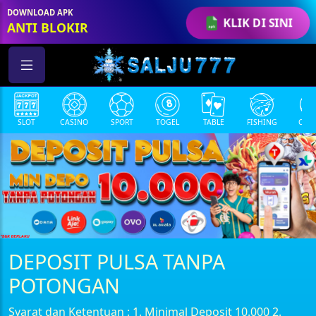
ID: 847608631640432
DOWNLOAD APK
KLIK DI SINI
ANTI BLOKIR
SELAMAT KEPADA
hi*****d Telah Melakukan WD Sebesar 150.000
SLOT
CASINO
SPORT
TOGEL
TABLE
FISHING
COCK
DEPOSIT PULSA TANPA
POTONGAN
Syarat dan Ketentuan : 1. Minimal Deposit 10.000 2.