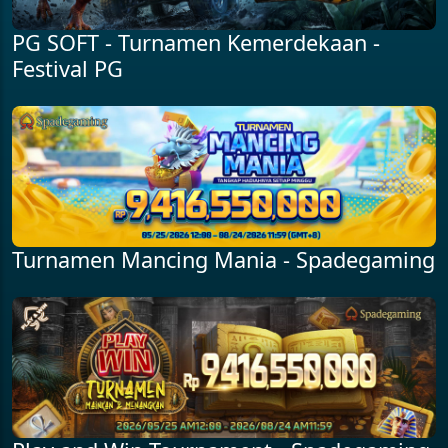
PG SOFT - Turnamen Kemerdekaan -
Festival PG
Turnamen Mancing Mania - Spadegaming