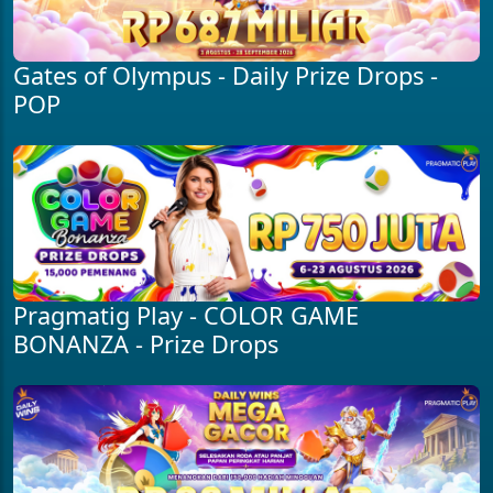
Gates of Olympus - Daily Prize Drops -
POP
Pragmatig Play - COLOR GAME
BONANZA - Prize Drops