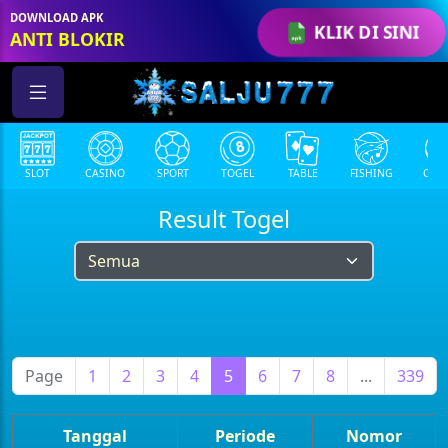
ID: 847608631640432
DOWNLOAD APK
KLIK DI SINI
ANTI BLOKIR
SLOT
CASINO
SPORT
TOGEL
TABLE
FISHING
COCK
Result Togel
Page
1
2
3
4
5
6
7
8
...
339
Tanggal
Periode
Nomor