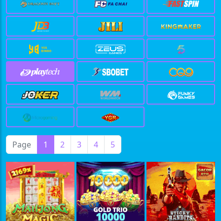
Page
1
2
3
4
5