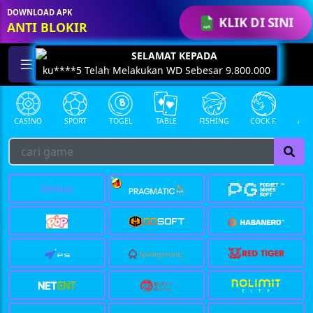
ID: 847608631640432
DOWNLOAD APK
KLIK DI SINI
ANTI BLOKIR
CASINO
SPORT
TOGEL
TABLE
FISHING
COCK F.
ARC
Semua