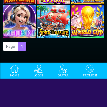
Page
1
HOME
LOGIN
DAFTAR
PROMOSI