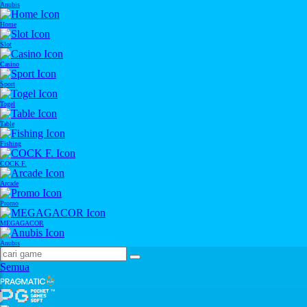
Anubis
Home
Slot
Casino
Sport
Togel
Table
Fishing
COCK F.
Arcade
Promo
MEGAGACOR
Anubis
Semua