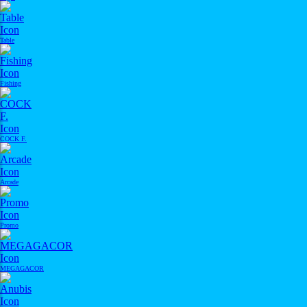
Table
Fishing
COCK F.
Arcade
Promo
MEGAGACOR