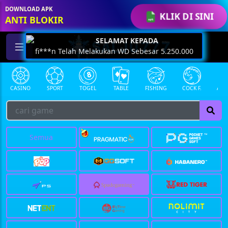
ID: 847608631640432
DOWNLOAD APK
KLIK DI SINI
ANTI BLOKIR
CASINO
SPORT
TOGEL
TABLE
FISHING
COCK F.
ARC
Semua