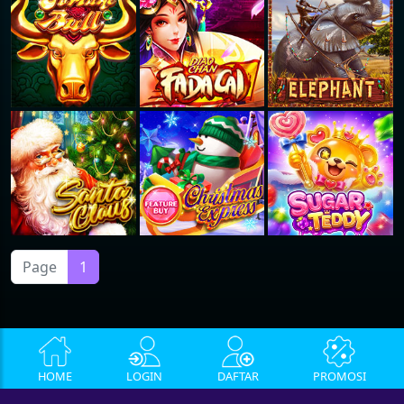
Page
1
HOME
LOGIN
DAFTAR
PROMOSI