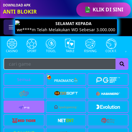
ID: 847608631640432
DOWNLOAD APK
KLIK DI SINI
ANTI BLOKIR
SELAMAT KEPADA
we****m Telah Melakukan WD Sebesar 3.000.000
CASINO
SPORT
TOGEL
TABLE
FISHING
COCK F.
ARC
Semua