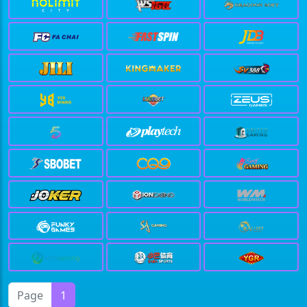
Page
1