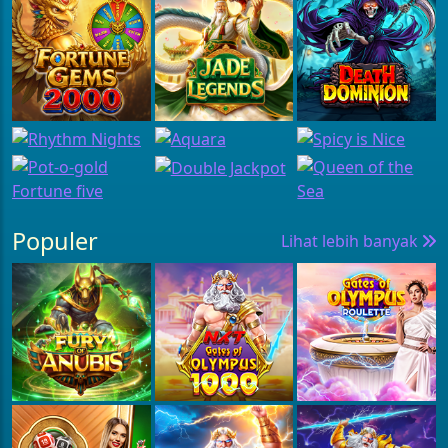
Populer
Lihat lebih banyak