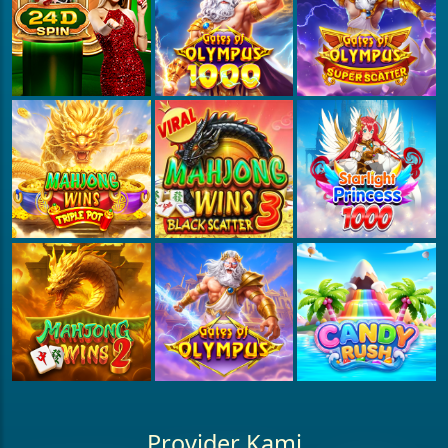
Provider Kami