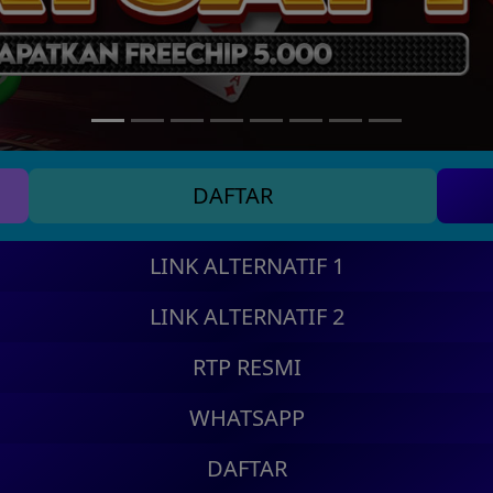
DAFTAR
LINK ALTERNATIF 1
LINK ALTERNATIF 2
RTP RESMI
WHATSAPP
DAFTAR