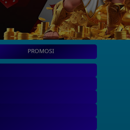
PROMOSI