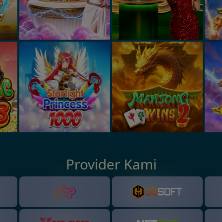
Provider Kami