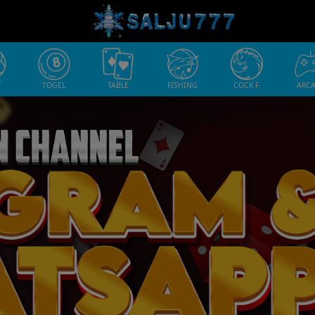
T
TOGEL
TABLE
FISHING
COCK F.
ARC