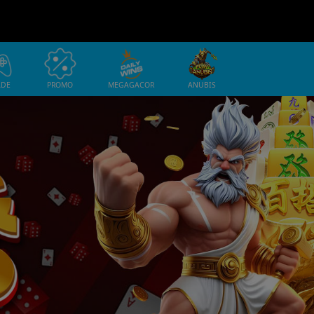
ADE
PROMO
MEGAGACOR
ANUBIS